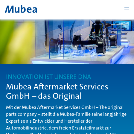
BACK
Overview Mubea Aftermarket
Automotive
INNOVATION IST UNSERE DNA
Mubea Aftermarket Services
GmbH – das Original
Industrie
Mit der Mubea Aftermarket Services GmbH – The original
parts company – stellt die Mubea-Familie seine langjährige
Expertise als Entwickler und Hersteller der
Webshop
Automobilindustrie, dem freien Ersatzteilmarkt zur
CONTACT