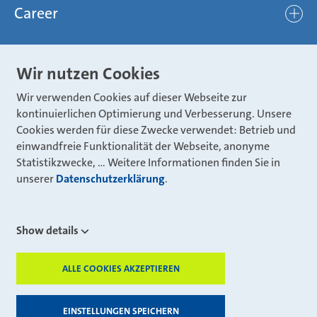
Mubea hilft Stiftung
global
Career
Chassis
Represented worldwide
ambitious
Body
Career
Certification
focused
Wir nutzen Cookies
Powertrain
Mubea Portals
Joining Mubea
Mubea News Portal
open minded
Wir verwenden Cookies auf dieser Webseite zur
Innovations
Three reasons for Mubea
kontinuierlichen Optimierung und Verbesserung. Unsere
Mubea Portals
Aviation
Cookies werden für diese Zwecke verwendet: Betrieb und
About Mubea
Mubea Supplier Portal
einwandfreie Funktionalität der Webseite, anonyme
Industry
Global job board
Statistikzwecke, … Weitere Informationen finden Sie in
weba Werkzeugbau
unserer
Datenschutzerklärung
.
Mubea Aftermarket
Mubea Shop (Aftermarket)
U-Mobility
Mubea Aftermarket Services
Show details
Mubea Precision Steel Tubes
CONTACT
Mubea Carbo Tech
ALLE COOKIES AKZEPTIEREN
ZUSTIMMUN
Mubea E-Mobility Center
Mubea Grievance System
© 2026 Muhr und Bender KG
EINSTELLUNGEN SPEICHERN