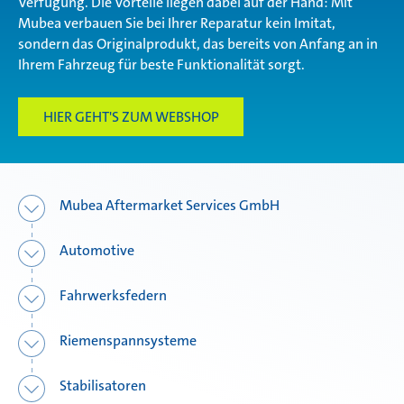
Verfügung. Die Vorteile liegen dabei auf der Hand: Mit
Mubea verbauen Sie bei Ihrer Reparatur kein Imitat,
sondern das Originalprodukt, das bereits von Anfang an in
Ihrem Fahrzeug für beste Funktionalität sorgt.
HIER GEHT'S ZUM WEBSHOP
Mubea Aftermarket Services GmbH
Automotive
Fahrwerksfedern
Riemenspannsysteme
Stabilisatoren