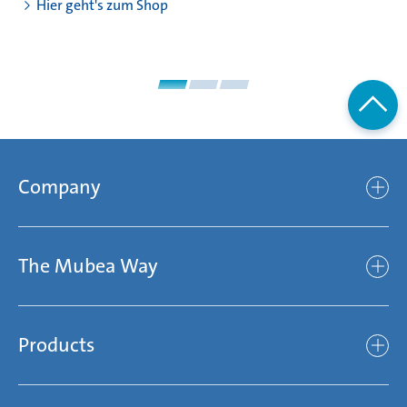
Hier geht's zum Shop
Company
Company
The Mubea Way
Who we are
Mubea’s Mission Statement
The Mubea Way
Compliance
Products
light
Sustainability
efficient
Products